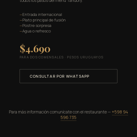
todos los pasos del menú Tandory.
Entrada internacional
Plato principal de fusión
Postre sorpresa
Agua o refresco
$4.690
PARA DOS COMENSALES · PESOS URUGUAYOS
CONSULTAR POR WHATSAPP
Para más información comunícate con el restaurante —
+598 94
596 735