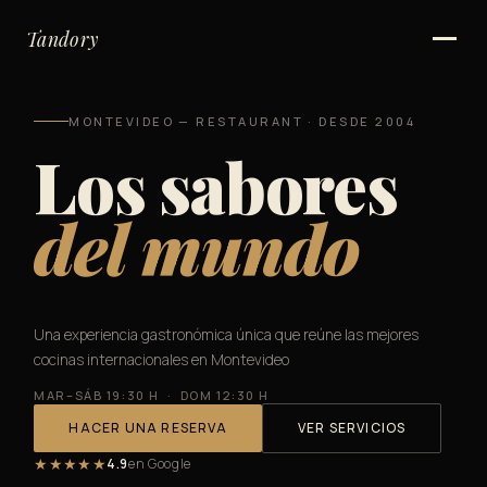
Inicio
Tandory
Servicios
Gift Cards
MONTEVIDEO — RESTAURANT · DESDE 2004
Los sabores
Nosotros
del mundo
Ubicación
Contacto
Una experiencia gastronómica única que reúne las mejores
cocinas internacionales en Montevideo
MAR–SÁB 19:30 H · DOM 12:30 H
HACER UNA RESERVA
VER SERVICIOS
★★★★★
4.9
en Google