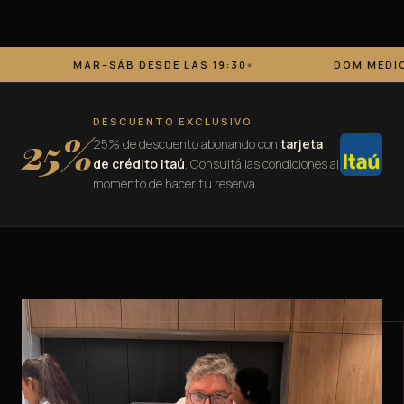
SÁB DESDE LAS 19:30
DOM MEDIODÍA DESDE 12:3
DESCUENTO EXCLUSIVO
25%
25% de descuento abonando con
tarjeta
de crédito Itaú
. Consultá las condiciones al
momento de hacer tu reserva.